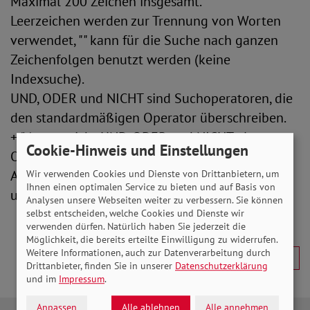
Maximal 200 Zeichen insgesamt.
Leerzeichen werden zur Trennung von Worten
verwendet, "" kann für die Suche nach ganzen
Zeichenfolgen benutzt werden (keine
Indexsuche).
UND, ODER und NICHT sind Suchoperatoren, die
den standardmäßigen Operator überschreiben.
+/|/- entspricht UND, ODER und NICHT als
Cookie-Hinweis und Einstellungen
Operatoren.
Alle Suchbegriffe werden in Kleinschreibung
Wir verwenden Cookies und Dienste von Drittanbietern, um
Ihnen einen optimalen Service zu bieten und auf Basis von
umgewandelt.
Analysen unsere Webseiten weiter zu verbessern. Sie können
selbst entscheiden, welche Cookies und Dienste wir
verwenden dürfen. Natürlich haben Sie jederzeit die
Möglichkeit, die bereits erteilte Einwilligung zu widerrufen.
Weitere Informationen, auch zur Datenverarbeitung durch
Drittanbieter, finden Sie in unserer
Datenschutzerklärung
und im
Impressum
.
Anpassen
Alle ablehnen
Alle annehmen