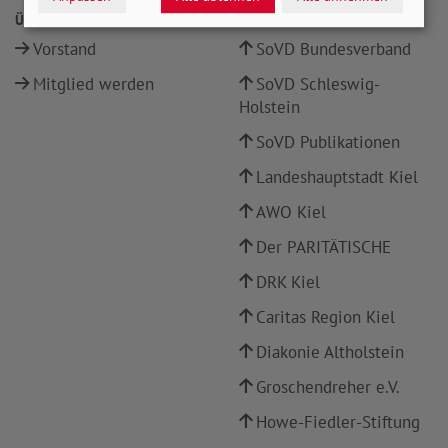
ÜBER UNS
INFOPORTALE UND LINKS
Vorstand
SoVD Bundesverband
Mitglied werden
SoVD Schleswig-
Holstein
SoVD Publikationen
Landeshauptstadt Kiel
AWO Kiel
Der PARITÄTISCHE
DRK Kiel
Caritas Region Kiel
Diakonie Altholstein
Groschendreher e.V.
Howe-Fiedler-Stiftung