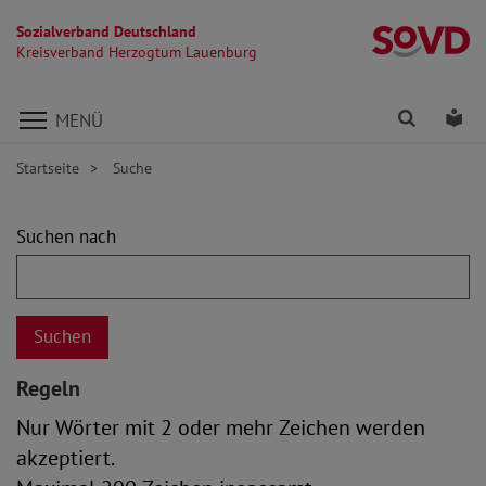
Sozialverband Deutschland
K
Kreisverband Herzogtum Lauenburg
Direkt zu den Inhalten springen
Finden
Lei
MENÜ
Startseite
Suche
Suchformular
Suchen nach
Regeln
Nur Wörter mit 2 oder mehr Zeichen werden
akzeptiert.