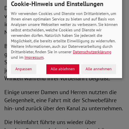
Cookie-Hinweis und Einstellungen
Diesmal führte uns unsere Fahrt auf
Wir verwenden Cookies und Dienste von Drittanbietern, um
verschlungenen Wegen durch viele kleine
Ihnen einen optimalen Service zu bieten und auf Basis von
idyllische Dörfer zu den Seeterrassen am
Analysen unsere Webseiten weiter zu verbessern. Sie können
selbst entscheiden, welche Cookies und Dienste wir
Nordostseekanal.
verwenden dürfen. Natürlich haben Sie jederzeit die
Möglichkeit, die bereits erteilte Einwilligung zu widerrufen.
Bei leckerem Kaffee und Kuchen bestaunten wir
Weitere Informationen, auch zur Datenverarbeitung durch
Drittanbieter, finden Sie in unserer
Datenschutzerklärung
große Pötte und kleine Schiffchen. Die großen
und im
Impressum
.
Schiffe wurden über Lautsprecher mit ihrer
Anpassen
Alle ablehnen
Alle annehmen
jeweiligen Nationalhymne und entsprechendem
Winken während ihrer Vorbeifahrt begrüßt.
Einige unserer Damen und Herren nutzten die
Gelegenheit, eine Fahrt mit der Schwebefähre
hin- und zurück über den Kanal zu unternehmen.
Die Heimfahrt führte uns wieder über