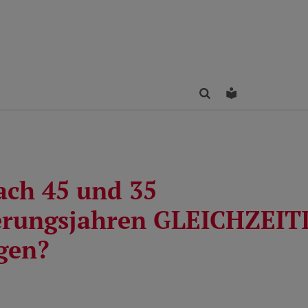
Finden
Leichte Sprac
ach 45 und 35
erungsjahren GLEICHZEIT
gen?