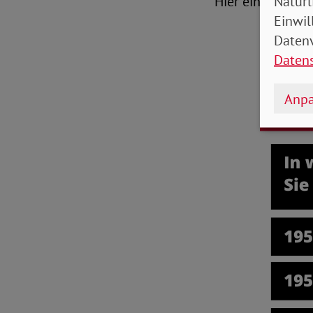
Natürl
Hier ein Beispie
Einwil
Datenv
Daten
Anpa