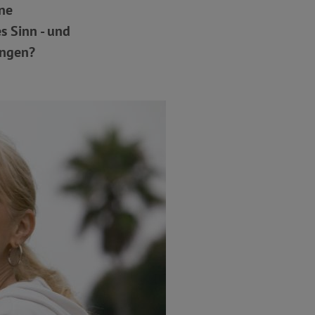
ne
s Sinn - und
ingen?