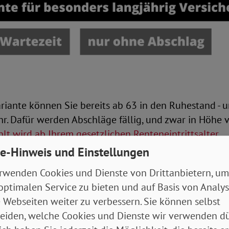
ariante können Sie bereits ab 63 in den Ruhestand -
r. Dafür werden Abschläge fällig, und zwar in Höhe 
lt wird ab Ihrem gesetzlichen Renteneintrittsalter
.
e-Hinweis und Einstellungen
nnen Sie mit der Altersrente für besonders langjähr
rwenden Cookies und Dienste von Drittanbietern, um
ren Wartezeit eine Rente beziehen. Diese ist IMMER
optimalen Service zu bieten und auf Basis von Analy
t das allerdings erst, wenn Sie sich maximal zwei Ja
 Webseiten weiter zu verbessern. Sie können selbst
teneintrittsalter befinden.
eiden, welche Cookies und Dienste wir verwenden dü