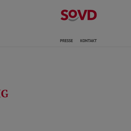
Kreisverband H
he
PRESSE
KONTAKT
IG