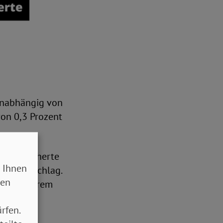
 unabhängig von
von 0,3 Prozent
ig Versicherte
 Ihnen
 OHNE Abschlag.
sen
hre vor Ihrem
rfen.