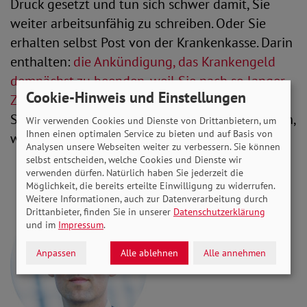
Druck gesetzt und tun sich schwer damit, Sie
weiter arbeitsunfähig zu schreiben. Oder Sie
erhalten selbst Post von der Krankenkasse. Darin
enthalten:
die Ankündigung, das Krankengeld
demnächst zu beenden, weil Sie nach so langer
Cookie-Hinweis und Einstellungen
Zeit immer noch nicht wieder gesund sind
. Falls
Sie jetzt noch keinen Facharzt aufgesucht haben,
Wir verwenden Cookies und Dienste von Drittanbietern, um
Ihnen einen optimalen Service zu bieten und auf Basis von
wird es nun schwierig.
Analysen unsere Webseiten weiter zu verbessern. Sie können
selbst entscheiden, welche Cookies und Dienste wir
verwenden dürfen. Natürlich haben Sie jederzeit die
Möglichkeit, die bereits erteilte Einwilligung zu widerrufen.
Weitere Informationen, auch zur Datenverarbeitung durch
Drittanbieter, finden Sie in unserer
Datenschutzerklärung
und im
Impressum
.
Anpassen
Alle ablehnen
Alle annehmen